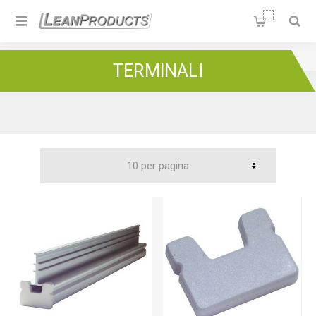
Soluzioni per la Lean
Manufacturing
Home
/
Green Frame
/
Rulliere
/
Terminali
TERMINALI