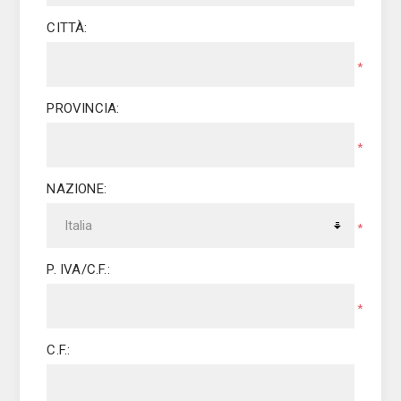
CITTÀ:
*
PROVINCIA:
*
NAZIONE:
*
P. IVA/C.F.:
*
C.F.: