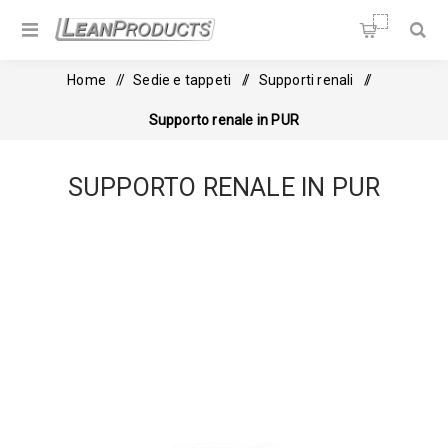
Soluzioni per la Lean
Manufacturing
Home
/
Sedie e tappeti
/
Supporti renali
/
Supporto renale in PUR
SUPPORTO RENALE IN PUR