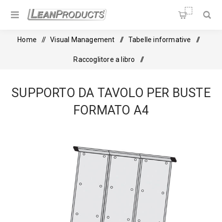
Soluzioni per la Lean
Manufacturing
Home
/
Visual Management
/
Tabelle informative
/
Raccoglitore a libro
/
Supporto da tavolo per buste formato A4
SUPPORTO DA TAVOLO PER BUSTE
FORMATO A4