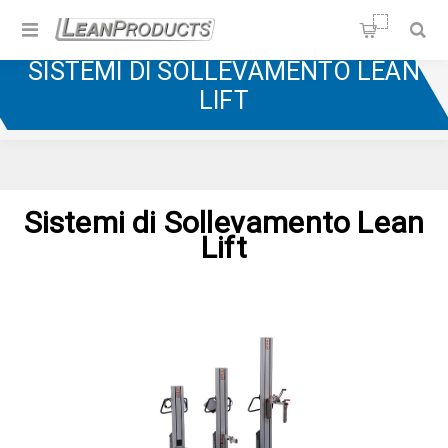
Soluzioni per la Lean
Manufacturing
SISTEMI DI SOLLEVAMENTO LEAN
Home
/
Sistemi di Sollevamento
/
LIFT
Sistemi di Sollevamento Lean Lift
Sistemi di Sollevamento Lean
Lift