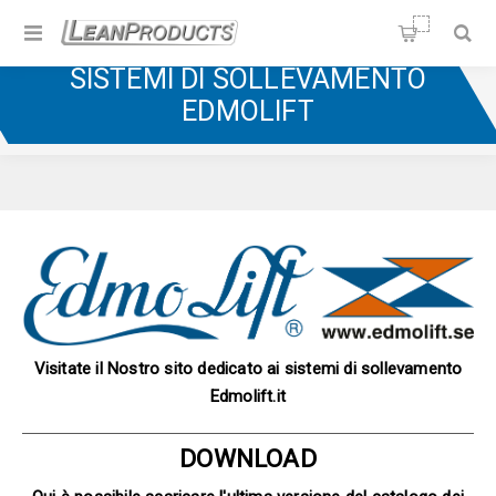
Soluzioni per la Lean
Manufacturing
SISTEMI DI SOLLEVAMENTO
Home
/
Sistemi di Sollevamento
/
EDMOLIFT
Sistemi di Sollevamento Edmolift
Visitate il Nostro sito dedicato ai sistemi di sollevamento
Edmolift.it
DOWNLOAD