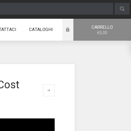
CARRELLO
TATTACI
CATALOGHI
€0,00
 Cost