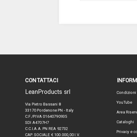
CONTATTACI
INFORM
LeanProducts srl
Condizioni 
YouTube
Via Pietro Bassani 8
33170 Pordenone PN - Italy
Area Riser
C.F./P.IVA 01640790935
Cataloghi
SDI A4707H7
C.C.I.A.A. PN REA 92732
Privacy e c
CAP. SOCIALE € 100.000,00 I.V.