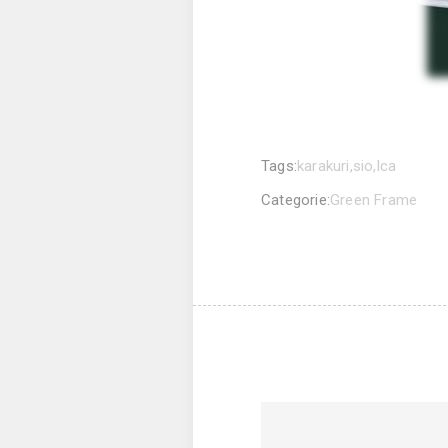
Tags:
karakuri
,
sio
,
lca
Categorie:
Green Frame