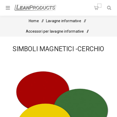
Soluzioni per la Lean
Manufacturing
Home
/
Lavagne informative
/
Accessori per lavagne informative
/
Simboli magnetici -Cerchio
SIMBOLI MAGNETICI -CERCHIO