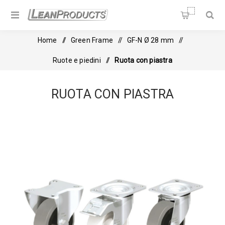
Soluzioni per la Lean
Manufacturing
Home
/
Green Frame
/
GF-N Ø 28 mm
/
Ruote e piedini
/
Ruota con piastra
RUOTA CON PIASTRA