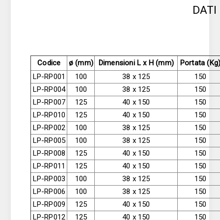
DATI
Codice
ø (mm)
Dimensioni L x H (mm)
Portata (Kg
LP-RP001
100
38 x 125
150
LP-RP004
100
38 x 125
150
LP-RP007
125
40 x 150
150
LP-RP010
125
40 x 150
150
LP-RP002
100
38 x 125
150
LP-RP005
100
38 x 125
150
LP-RP008
125
40 x 150
150
LP-RP011
125
40 x 150
150
LP-RP003
100
38 x 125
150
LP-RP006
100
38 x 125
150
LP-RP009
125
40 x 150
150
LP-RP012
125
40 x 150
150