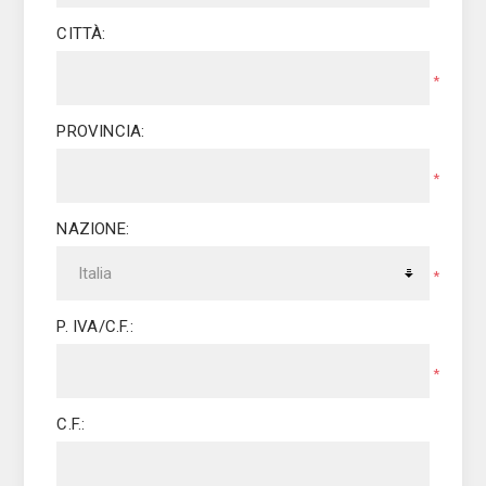
CITTÀ:
*
PROVINCIA:
*
NAZIONE:
*
P. IVA/C.F.:
*
C.F.: