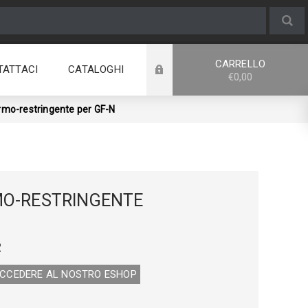
CARRELLO
TATTACI
CATALOGHI
€0,00
rmo-restringente per GF-N
MO-RESTRINGENTE
2
ACCEDERE AL NOSTRO E­SHOP