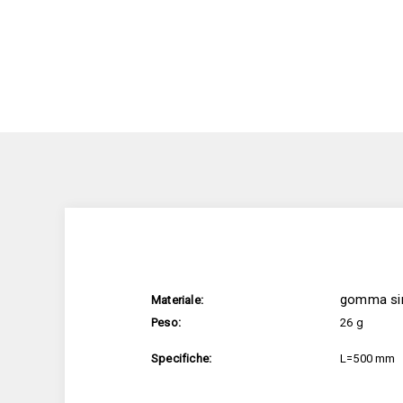
gomma sin
Materiale:
Peso:
26 g
Specifiche:
L=500 mm