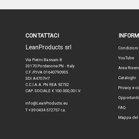
CONTATTACI
INFORM
LeanProducts srl
Condizioni 
YouTube
Via Pietro Bassani 8
33170 Pordenone PN - Italy
Area Riser
C.F./P.IVA 01640790935
Cataloghi
SDI A4707H7
C.C.I.A.A. PN REA 92732
Privacy e c
CAP. SOCIALE € 100.000,00 I.V.
Opportunità
info@LeanProducts.eu
FAQ
T +39 0434 572757 r.a.
Mappa del 