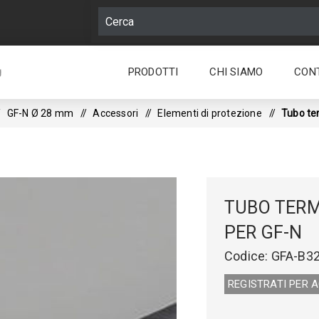
PRODOTTI
CHI SIAMO
CON
g
GF-N Ø 28 mm
/
Accessori
/
Elementi di protezione
/
Tubo te
TUBO TER
PER GF-N
Codice:
GFA-B3
REGISTRATI PER 