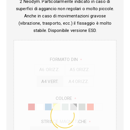
2 Neodym. Particolarmente indicato in caso di
superfici di aggancio non regolari o molto piccole.
Anche in caso di movimentazioni gravose
(vibrazione, trasporto, ecc.) il fissaggio è molto
stabile. Disponibile versione ESD.
FORMATO DIN
*
A6 ORIZZ.
A5 ORIZZ.
A4 VERT.
A4 ORIZZ.
COLORE
*
STRISCE MAGNETICHE
*