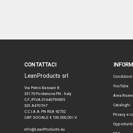
CONTATTACI
INFORM
LeanProducts srl
Condizioni 
YouTube
Via Pietro Bassani 8
33170 Pordenone PN - Italy
Area Riser
C.F./P.IVA 01640790935
Cataloghi
SDI A4707H7
C.C.I.A.A. PN REA 92732
Privacy e c
CAP. SOCIALE € 100.000,00 I.V.
Opportunità
info@LeanProducts.eu