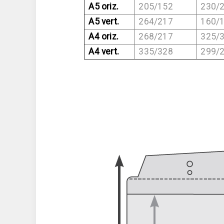
A5 oriz.
205/152
230/2
A5 vert.
264/217
160/1
A4 oriz.
268/217
325/3
A4 vert.
335/328
299/2