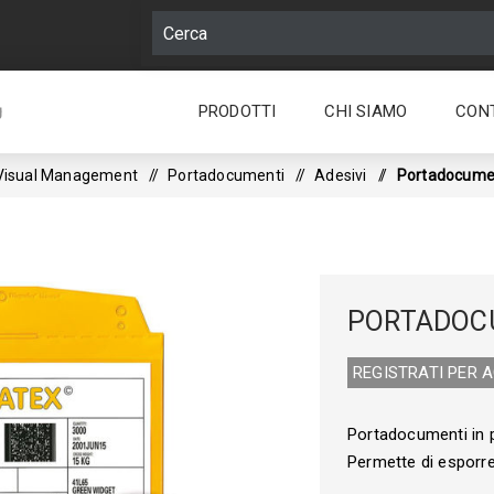
PRODOTTI
CHI SIAMO
CON
g
Visual Management
/
Portadocumenti
/
Adesivi
/
Portadocumen
PORTADOC
REGISTRATI PER 
Portadocumenti in p
Permette di esporre