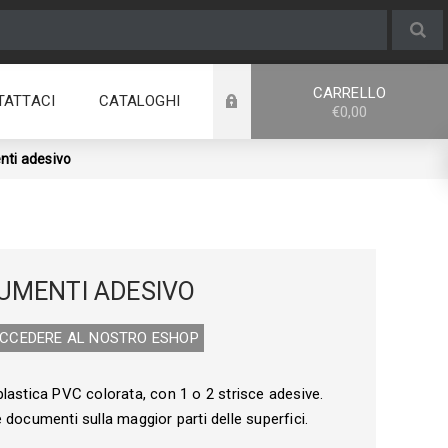
CARRELLO
TATTACI
CATALOGHI
€0,00
ti adesivo
UMENTI ADESIVO
ACCEDERE AL NOSTRO E­SHOP
lastica PVC colorata, con 1 o 2 strisce adesive.
 documenti sulla maggior parti delle superfici.