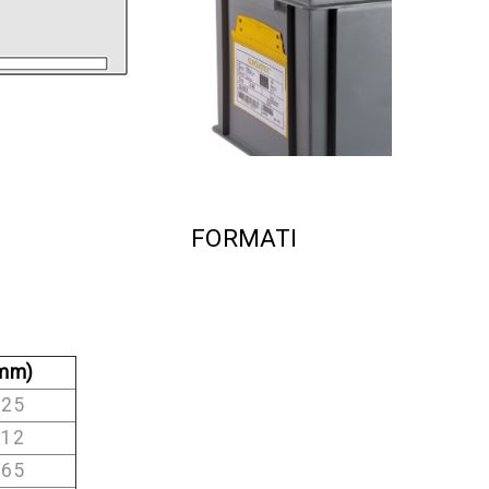
FORMATI
mm)
25
12
65