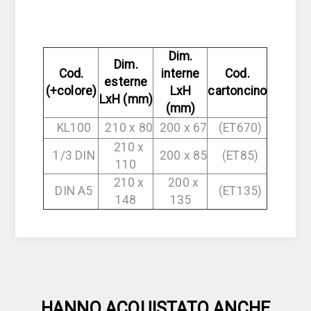
Dim.
Dim.
Cod.
interne
Cod.
esterne
(+colore)
LxH
cartoncino
LxH (mm)
(mm)
KL100
210 x 80
200 x 67
(ET670)
210 x
1/3 DIN
200 x 85
(ET85)
110
210 x
200 x
DIN A5
(ET135)
148
135
HANNO ACQUISTATO ANCHE