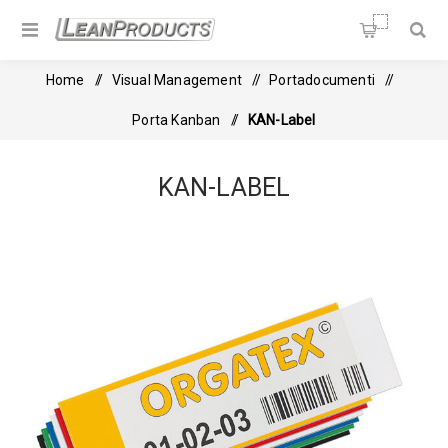
Soluzioni per la Lean
Manufacturing
Home
/
Visual Management
/
Portadocumenti
/
Porta Kanban
/
KAN-Label
KAN-LABEL