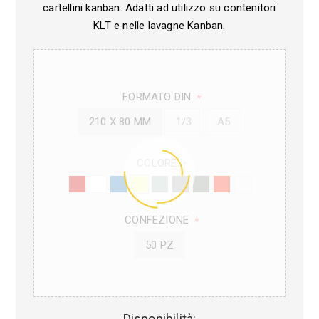
cartellini kanban. Adatti ad utilizzo su contenitori
KLT e nelle lavagne Kanban.
FORMATO DIN
*
210 X 80 MM
1/3
A5
COLORE
*
CONFEZIONE
*
50 PZ
Disponibilità: