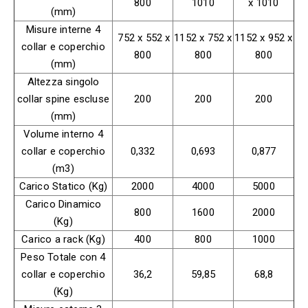
800
1010
x 1010
(mm)
Misure interne 4
752 x 552 x
1152 x 752 x
1152 x 952 x
collar e coperchio
800
800
800
(mm)
Altezza singolo
collar spine escluse
200
200
200
(mm)
Volume interno 4
collar e coperchio
0,332
0,693
0,877
(m3)
Carico Statico (Kg)
2000
4000
5000
Carico Dinamico
800
1600
2000
(Kg)
Carico a rack (Kg)
400
800
1000
Peso Totale con 4
collar e coperchio
36,2
59,85
68,8
(Kg)