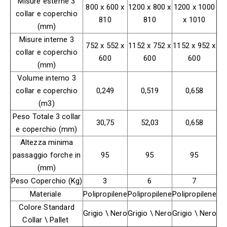
Misure esterne 3
800 x 600 x
1200 x 800 x
1200 x 1000
collar e coperchio
810
810
x 1010
(mm)
Misure interne 3
752 x 552 x
1152 x 752 x
1152 x 952 x
collar e coperchio
600
600
600
(mm)
Volume interno 3
collar e coperchio
0,249
0,519
0,658
(m3)
Peso Totale 3 collar
30,75
52,03
0,658
e coperchio (mm)
Altezza minima
passaggio forche in
95
95
95
(mm)
Peso Coperchio (Kg)
3
6
7
Materiale
Polipropilene
Polipropilene
Polipropilene
Colore Standard
Grigio \ Nero
Grigio \ Nero
Grigio \ Nero
Collar \ Pallet