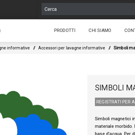
PRODOTTI
CHI SIAMO
CON
g
gne informative
/
Accessori per lavagne informative
/
Simboli ma
SIMBOLI M
REGISTRATI PER 
Simboli magnetici in
materiale morbido. L
base d'acqua. Per d