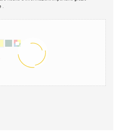
e .
*