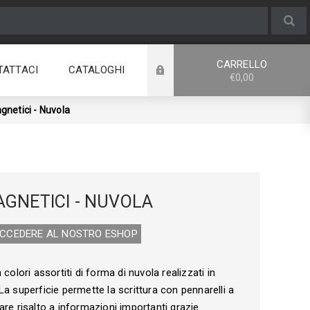
CARRELLO
TATTACI
CATALOGHI
€0,00
gnetici - Nuvola
AGNETICI - NUVOLA
ACCEDERE AL NOSTRO E­SHOP
 colori assortiti di forma di nuvola realizzati in
a superficie permette la scrittura con pennarelli a
are risalto a informazioni importanti grazie