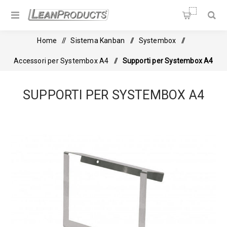
Soluzioni per la Lean
Manufacturing
Home
/
Sistema Kanban
/
Systembox
/
Accessori per Systembox A4
/
Supporti per Systembox A4
SUPPORTI PER SYSTEMBOX A4