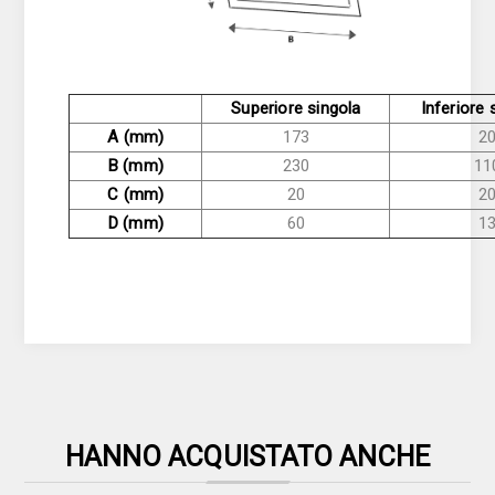
Superiore singola
Inferiore
A (mm)
173
2
B
(mm)
230
11
C (mm)
20
2
D (mm)
60
1
HANNO ACQUISTATO ANCHE