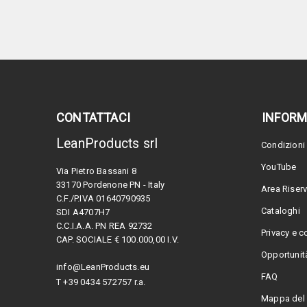
CONTATTACI
INFORM
LeanProducts srl
Condizioni 
YouTube
Via Pietro Bassani 8
33170 Pordenone PN - Italy
Area Riser
C.F./P.IVA 01640790935
Cataloghi
SDI A4707H7
C.C.I.A.A. PN REA 92732
Privacy e c
CAP. SOCIALE € 100.000,00 I.V.
Opportunità
info@LeanProducts.eu
FAQ
T +39 0434 572757 r.a.
Mappa del 