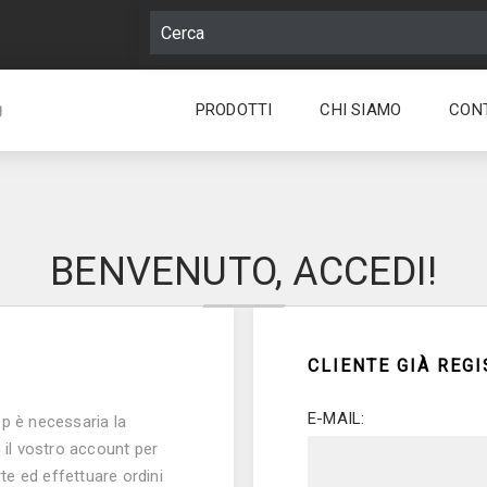
PRODOTTI
CHI SIAMO
CON
g
BENVENUTO, ACCEDI!
CLIENTE GIÀ REG
E-MAIL:
op è necessaria la
 il vostro account per
rte ed effettuare ordini