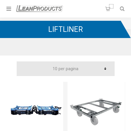
Soluzioni per la Lean
Manufacturing
Home
/
Carrelli Milkrun
/
LiftLiner
LIFTLINER