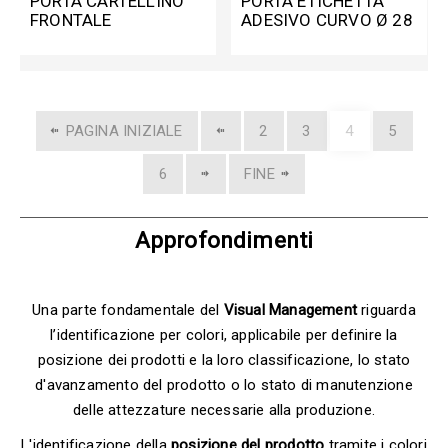
PORTA CARTELLINO
PORTA ETICHETTA
FRONTALE
ADESIVO CURVO Ø 28
MM
PAGINA INIZIALE
2
3
4
5
6
FINE
Approfondimenti
Una parte fondamentale del
Visual Management
riguarda
l’identificazione per colori, applicabile per definire la
posizione dei prodotti e la loro classificazione, lo stato
d'avanzamento del prodotto o lo stato di manutenzione
delle attezzature necessarie alla produzione.
L'identificazione della
posizione del prodotto
tramite i colori