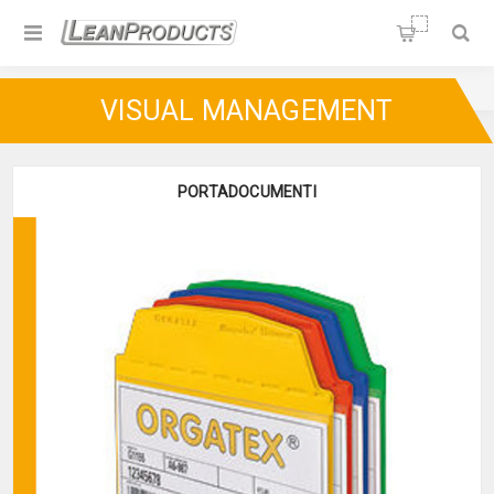
Soluzioni per la Lean
Manufacturing
Home
/
Visual Management
VISUAL MANAGEMENT
PORTADOCUMENTI