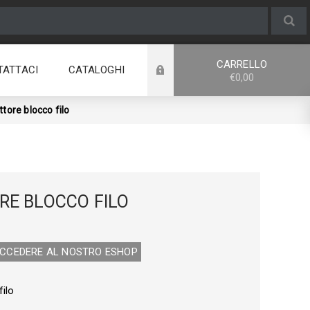
CARRELLO
TATTACI
CATALOGHI
€0,00
tore blocco filo
E BLOCCO FILO
0
ACCEDERE AL NOSTRO E­SHOP
ilo