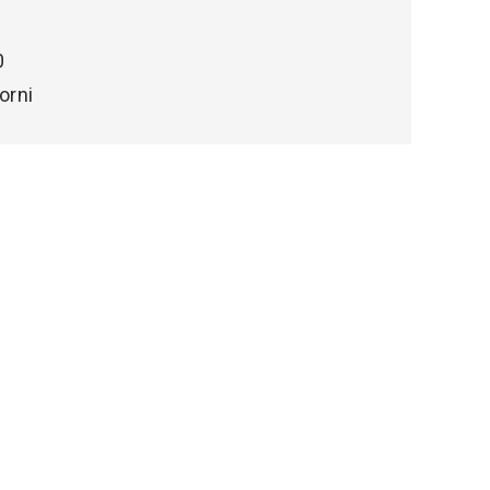
0
orni