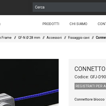
PRODOTTI
CHI SIAMO
CON
g
n Frame
/
GF-N Ø 28 mm
/
Accessori
/
Fissaggio cavi
/
Connet
CONNETTOR
Codice:
GFJ-D9
REGISTRATI PER 
Connettore blocco f