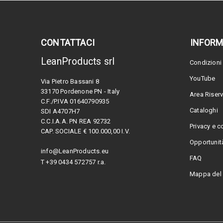
CONTATTACI
INFORM
LeanProducts srl
Condizioni 
YouTube
Via Pietro Bassani 8
33170 Pordenone PN - Italy
Area Riser
C.F./P.IVA 01640790935
Cataloghi
SDI A4707H7
C.C.I.A.A. PN REA 92732
Privacy e c
CAP. SOCIALE € 100.000,00 I.V.
Opportunità
info@LeanProducts.eu
FAQ
T +39 0434 572757 r.a.
Mappa del 