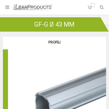
Soluzioni per la Lean
Manufacturing
Home
/
Green Frame
/
GF-G Ø 43 mm
GF-G Ø 43 MM
PROFILI