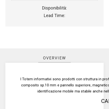
Disponibilità:
Lead Time:
OVERVIEW
I Totem informativi sono prodotti con struttura in pr
composito sp.10 mm e pannello superiore, magnetico e 
identificazione mobile ma stabile anche nell
CA