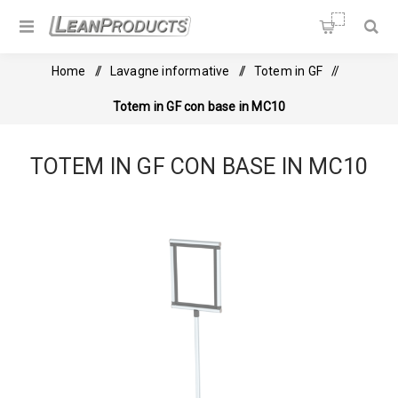
Soluzioni per la Lean
Manufacturing
Home
/
Lavagne informative
/
Totem in GF
/
Totem in GF con base in MC10
TOTEM IN GF CON BASE IN MC10