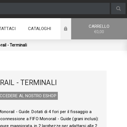
CARRELLO
TATTACI
CATALOGHI
€0,00
ail - Terminali
RAIL - TERMINALI
ACCEDERE AL NOSTRO E­SHOP
onorail - Guide. Dotati di 4 fori per il fissaggio a
 connessione a FIFO Monorail - Guide (grani inclusi):
pure maggiorata, in 2 larghezze per adattarsi alle 2