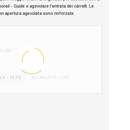
orail - Guide e agevolare l'entrata dei carrelli. Le
n apertura agevolata sono rinforzate.
55 MM
 V - 10 PZ
ALLARGATA - 1 PZ