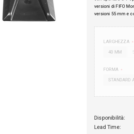
versioni di FIFO Mon
versioni 55 mm e co
LARGHEZZA
*
40 MM
FORMA
*
STANDARD A
Disponibilità:
Lead Time: