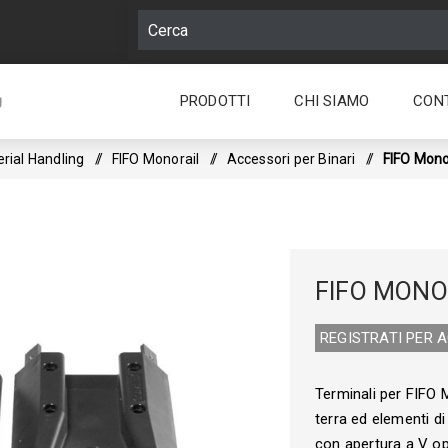
PRODOTTI
CHI SIAMO
CON
g
rial Handling
/
FIFO Monorail
/
Accessori per Binari
/
FIFO Monor
FIFO MONO
REGISTRATI PER 
Terminali per FIFO M
terra ed elementi di
con apertura a V op