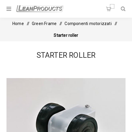
Soluzioni per la Lean
Manufacturing
Home
/
Green Frame
/
Componenti motorizzati
/
Starter roller
STARTER ROLLER