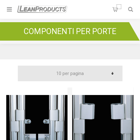
Soluzioni per la Lean
Manufacturing
Home
/
Green Frame
/
GF-N Ø 28 mm
/
COMPONENTI PER PORTE
Componenti per porte