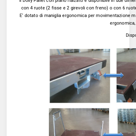
Il Dolly Pallet con piano rialzato è disponibile in due 
con 4 ruote (2 fisse e 2 girevoli con freno) o con 6 ruote
E' dotato di maniglia ergonomica per movimentazione ma
ergonomica, p
Disp