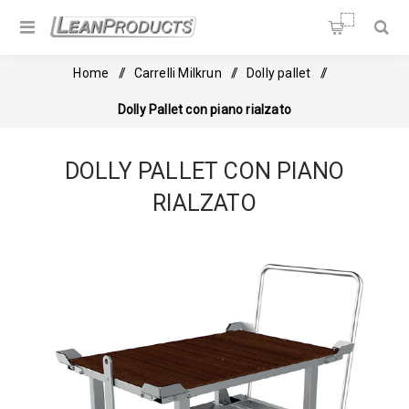
Soluzioni per la Lean
Manufacturing
Home
/
Carrelli Milkrun
/
Dolly pallet
/
Dolly Pallet con piano rialzato
DOLLY PALLET CON PIANO
RIALZATO