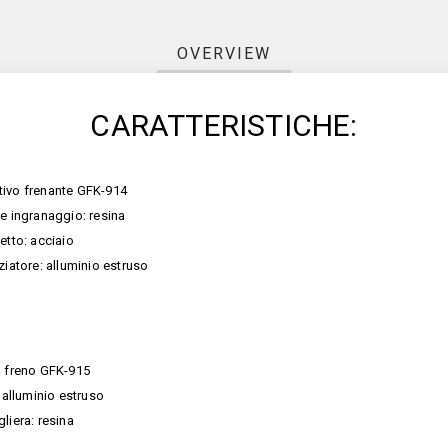
OVERVIEW
CARATTERISTICHE:
vo frenante GFK-914
e ingranaggio: resina
etto: acciaio
ziatore: alluminio estruso
a freno GFK-915
: alluminio estruso
liera: resina