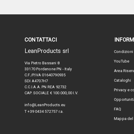
CONTATTACI
INFORM
LeanProducts srl
Condizioni 
YouTube
Via Pietro Bassani 8
33170 Pordenone PN - Italy
Area Riser
C.F./P.IVA 01640790935
Cataloghi
SDI A4707H7
C.C.I.A.A. PN REA 92732
Privacy e c
CAP. SOCIALE € 100.000,00 I.V.
Opportunità
info@LeanProducts.eu
FAQ
T +39 0434 572757 r.a.
Mappa del 