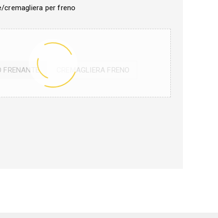
e/cremagliera per freno
O FRENANTE
CREMAGLIERA FRENO