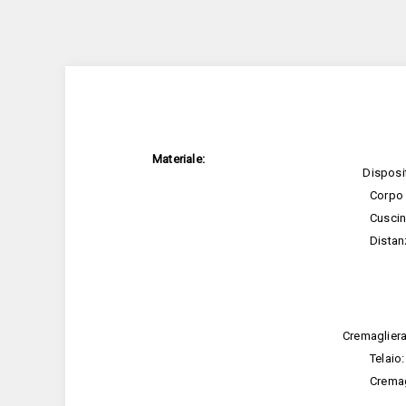
Materiale:
Dispositi
Corpo 
Cuscin
Distan
Cremaglier
Telaio
Cremag