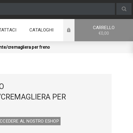
CARRELLO
TATTACI
CATALOGHI
€0,00
ante/cremagliera per freno
VO
/CREMAGLIERA PER
ACCEDERE AL NOSTRO E­SHOP