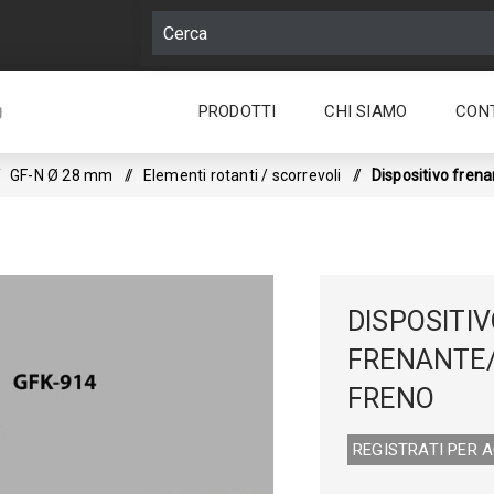
PRODOTTI
CHI SIAMO
CON
g
GF-N Ø 28 mm
/
Elementi rotanti / scorrevoli
/
Dispositivo fren
DISPOSITI
FRENANTE
FRENO
REGISTRATI PER 