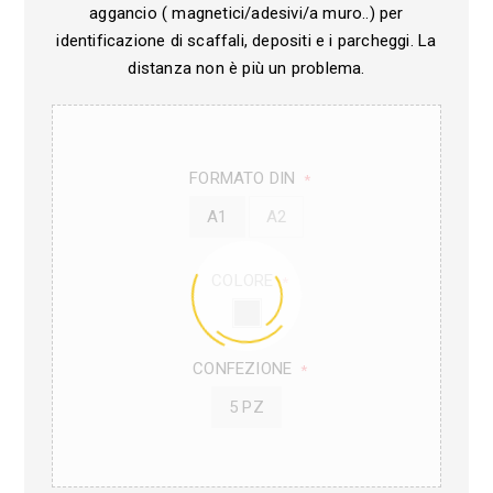
aggancio ( magnetici/adesivi/a muro..) per
identificazione di scaffali, depositi e i parcheggi. La
distanza non è più un problema.
FORMATO DIN
*
A1
A2
COLORE
*
CONFEZIONE
*
5 PZ