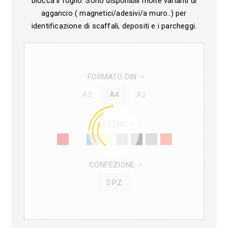
blocca il foglio. Sono disponibili molte varianti di
aggancio ( magnetici/adesivi/a muro..) per
identificazione di scaffali, depositi e i parcheggi.
FORMATO DIN
*
A5
A4
A3
COLORE
*
CONFEZIONE
*
5 PZ