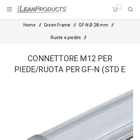
Soluzioni per la Lean
Manufacturing
Home
/
Green Frame
/
GF-N Ø 28 mm
/
Ruote e piedini
/
Connettore M12 per piede/ruota per GF-N (Std e ESD)
CONNETTORE M12 PER
PIEDE/RUOTA PER GF-N (STD E
ESD)