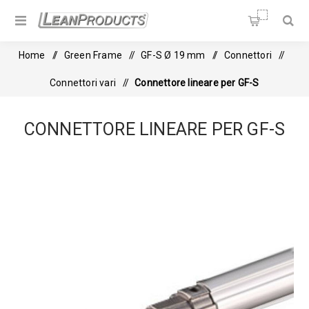
Soluzioni per la Lean
Manufacturing
Home
/
Green Frame
/
GF-S Ø 19 mm
/
Connettori
/
Connettori vari
/
Connettore lineare per GF-S
CONNETTORE LINEARE PER GF-S