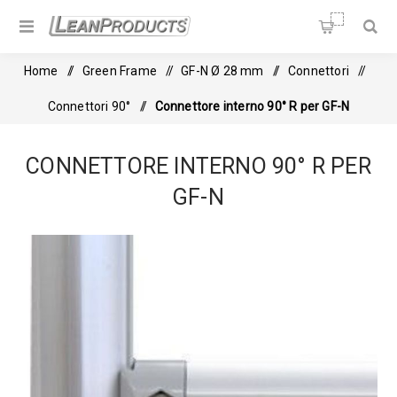
Soluzioni per la Lean
Manufacturing
Home
/
Green Frame
/
GF-N Ø 28 mm
/
Connettori
/
Connettori 90°
/
Connettore interno 90° R per GF-N
CONNETTORE INTERNO 90° R PER
GF-N