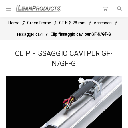
Soluzioni per la Lean
Manufacturing
Home
/
Green Frame
/
GF-N Ø 28 mm
/
Accessori
/
Fissaggio cavi
/
Clip fissaggio cavi per GF-N/GF-G
CLIP FISSAGGIO CAVI PER GF-
N/GF-G