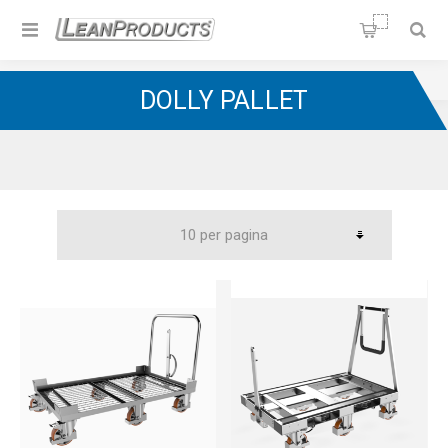
Soluzioni per la Lean
Manufacturing
Home
/
Carrelli Milkrun
/
Dolly pallet
DOLLY PALLET