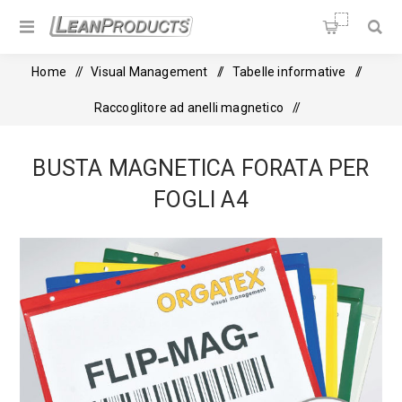
Soluzioni per la Lean
Manufacturing
Home
/
Visual Management
/
Tabelle informative
/
Raccoglitore ad anelli magnetico
/
Busta magnetica forata per fogli A4
BUSTA MAGNETICA FORATA PER
FOGLI A4