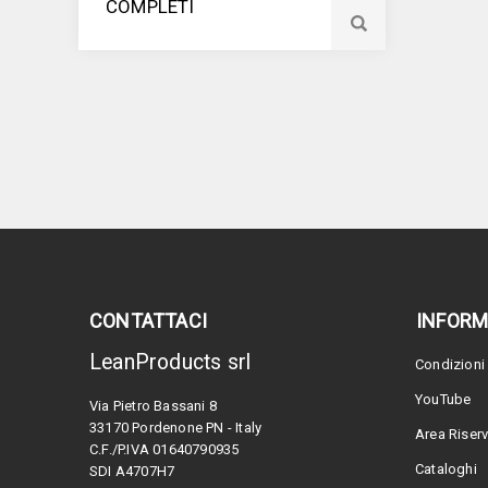
COMPLETI
CONTATTACI
INFORM
LeanProducts srl
Condizioni 
YouTube
Via Pietro Bassani 8
33170 Pordenone PN - Italy
Area Riser
C.F./P.IVA 01640790935
Cataloghi
SDI A4707H7