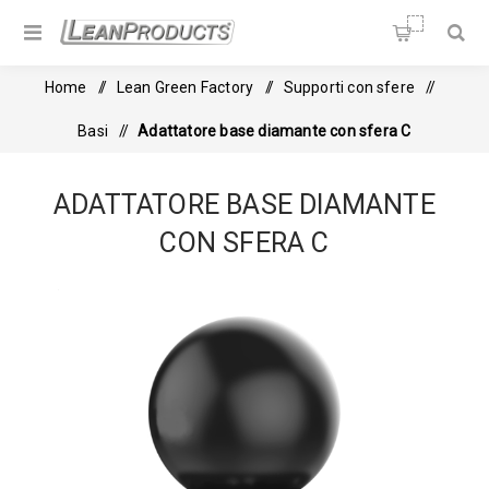
Soluzioni per la Lean
Manufacturing
Home
/
Lean Green Factory
/
Supporti con sfere
/
Basi
/
Adattatore base diamante con sfera C
ADATTATORE BASE DIAMANTE
CON SFERA C