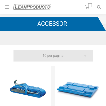
Soluzioni per la Lean
Manufacturing
Home
/
Carrelli Milkrun
/
Accessori
ACCESSORI