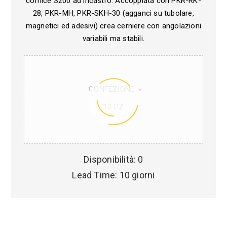
cornice S200 ad incastro. Accoppiata con PKR-RK-
28, PKR-MH, PKR-SKH-30 (agganci su tubolare,
magnetici ed adesivi) crea cerniere con angolazioni
variabili ma stabili.
CONFEZIONE
*
10 PZ
Disponibilità:
0
Lead Time:
10 giorni